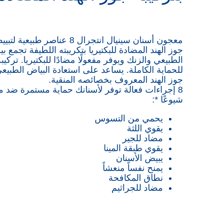
معجون أسنان سينيال انتجرال 8 عناصر
جوز الهند المضادة للبكتيريا بتكريبته اللطيفة تجمع
الطبيعي والزنك ويوفر مفعولًا مضادًا للبكتيريا. تركيبة م
للحماية الكاملة. يساعد على استعادة البياض الطبي
جوز الهند المعروف بخصائصه المنقية.
8 إجراءات فعالة توفر لأسنانك حماية مستمرة ضد م
شيوعًا *:
يحمي من التسوس
يقوي اللثة
مضاد للجير
يقوي طبقة المينا
يبيض الأسنان
يمنح نفساً منعشاً
نطاق المكافحة
مضاد للجراثيم