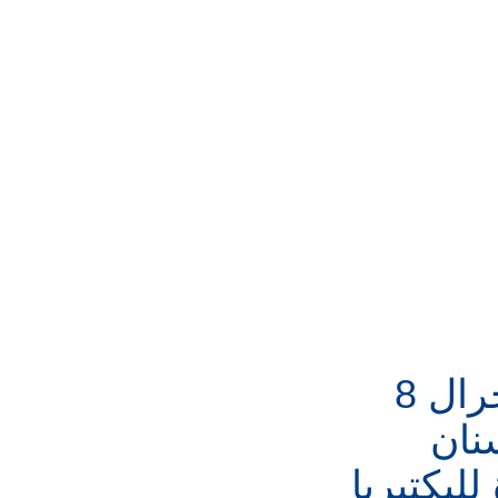
معجون أسنان سينيال انتجرال 8
نان
للبكتيريا