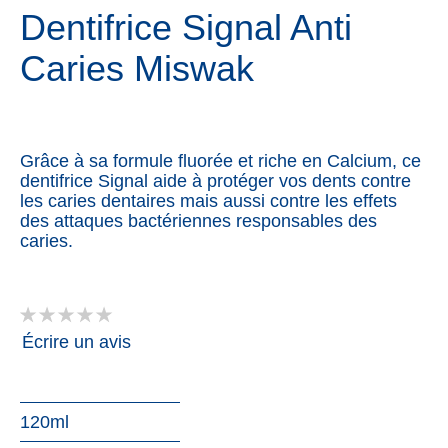
Dentifrice Signal Anti
Caries Miswak
Grâce à sa formule fluorée et riche en Calcium, ce
dentifrice Signal aide à protéger vos dents contre
les caries dentaires mais aussi contre les effets
des attaques bactériennes responsables des
caries.
Aucune
évaluation
Écrire un avis
soumise
pour
ce
product
120ml