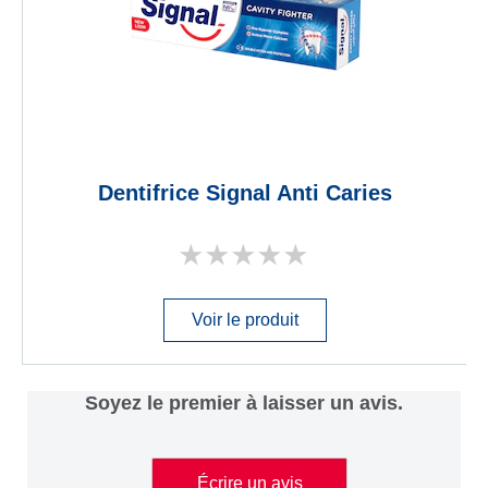
Dentifrice Signal Anti Caries
Aucune
évaluation
soumise
pour
Voir le produit
ce
product
Soyez le premier à laisser un avis.
Écrire un avis